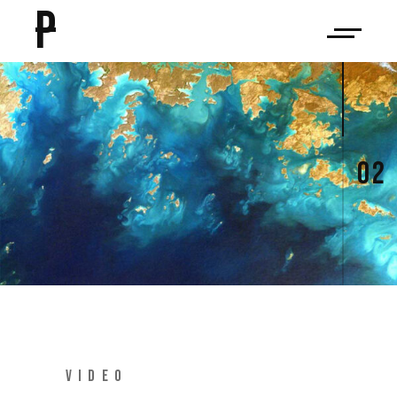
P
02
VIDEO